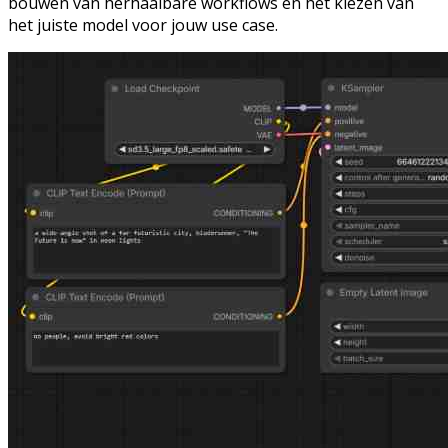
bouwen van herhaalbare workflows en het kiezen van
het juiste model voor jouw use case.